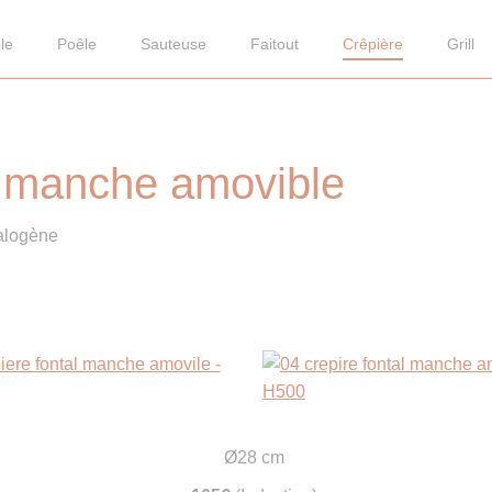
le
Poêle
Sauteuse
Faitout
Crêpière
Grill
c manche amovible
halogène
Ø28 cm