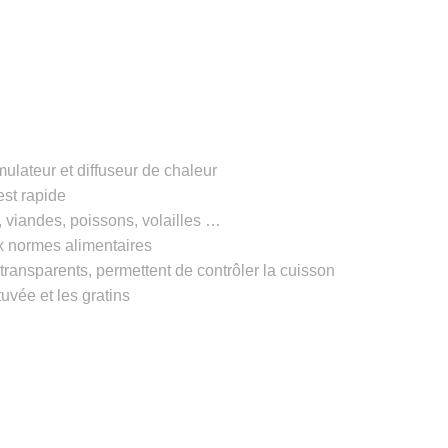
lateur et diffuseur de chaleur
est rapide
, viandes, poissons, volailles …
x normes alimentaires
ransparents, permettent de contrôler la cuisson
tuvée et les gratins