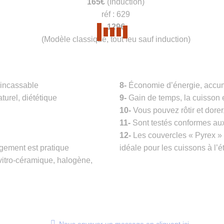
165€
(Induction)
réf : 629
129€
(Modèle classique, tout feu sauf induction)
 incassable
8-
Économie d’énergie, accumu
turel, diététique
9-
Gain de temps, la cuisson 
10-
Vous pouvez rôtir et dorer
11-
Sont testés conformes au
12-
Les couvercles « Pyrex » t
gement est pratique
idéale pour les cuissons à l’é
vitro-céramique, halogène,